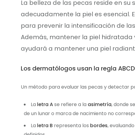
La belleza de las pecas reside en su 
adecuadamente la piel es esencial. El
para prevenir la intensificación de la
Además, mantener la piel hidratada y
ayudará a mantener una piel radiant
Los dermatólogos usan la regla ABCD
Un método para evaluar las pecas y detectar pos
La
letra A
se refiere a la
asimetría
, donde se
de un lunar o marca de nacimiento no correspo
La
letra B
representa los
bordes
, evaluando
definidos.