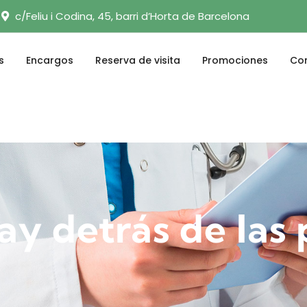
c/Feliu i Codina, 45, barri d’Horta de Barcelona
s
Encargos
Reserva de visita
Promociones
Con
y detrás de las