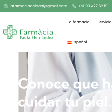
lafarmaciadelbarri@gmail.com
Tel: 93 427 62 19
La farmacia
Servicio
Español
Conoce que ha
cuidar tu piel.