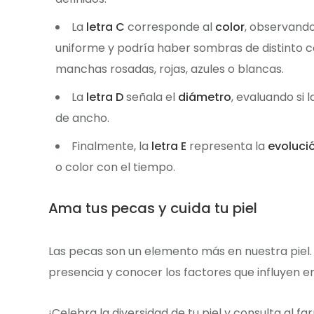
La
letra C
corresponde al
color
, observando
uniforme y podría haber sombras de distinto c
manchas rosadas, rojas, azules o blancas.
La
letra D
señala el
diámetro
, evaluando si 
de ancho.
Finalmente, la
letra E
representa la
evoluci
o color con el tiempo.
Ama tus pecas y cuida tu piel
Las pecas son un elemento más en nuestra piel. Al
presencia y conocer los factores que influyen en
¡Celebra la diversidad de tu piel y consulta al 