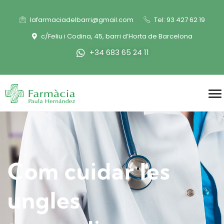
lafarmaciadelbarri@gmail.com
Tel: 93 427 62 19
c/Feliu i Codina, 45, barri d’Horta de Barcelona
+34 683 65 24 11
Com cuidar les
ungles