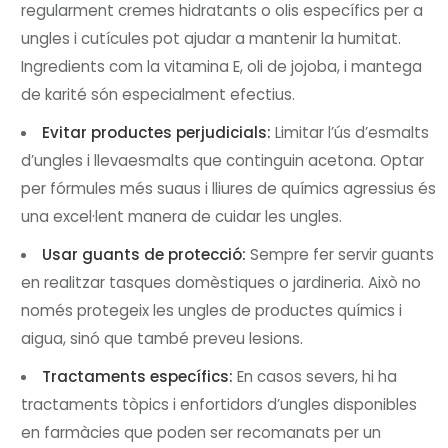
regularment cremes hidratants o olis específics per a
ungles i cutícules pot ajudar a mantenir la humitat.
Ingredients com la vitamina E, oli de jojoba, i mantega
de karité són especialment efectius.
Evitar productes perjudicials:
Limitar l’ús d’esmalts
d’ungles i llevaesmalts que continguin acetona. Optar
per fórmules més suaus i lliures de químics agressius és
una excel·lent manera de cuidar les ungles.
Usar guants de protecció:
Sempre fer servir guants
en realitzar tasques domèstiques o jardineria. Això no
només protegeix les ungles de productes químics i
aigua, sinó que també preveu lesions.
Tractaments específics:
En casos severs, hi ha
tractaments tòpics i enfortidors d’ungles disponibles
en farmàcies que poden ser recomanats per un