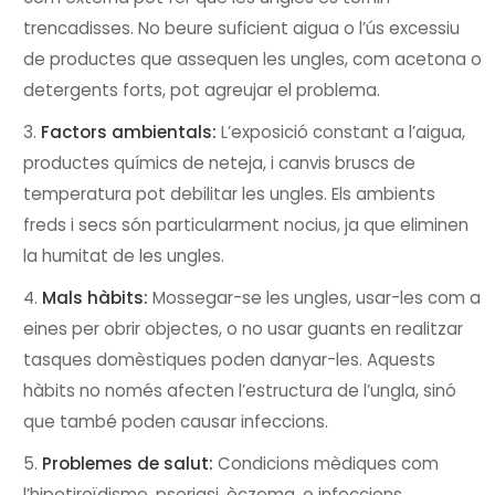
trencadisses. No beure suficient aigua o l’ús excessiu
de productes que assequen les ungles, com acetona o
detergents forts, pot agreujar el problema.
Factors ambientals:
L’exposició constant a l’aigua,
productes químics de neteja, i canvis bruscs de
temperatura pot debilitar les ungles. Els ambients
freds i secs són particularment nocius, ja que eliminen
la humitat de les ungles.
Mals hàbits:
Mossegar-se les ungles, usar-les com a
eines per obrir objectes, o no usar guants en realitzar
tasques domèstiques poden danyar-les. Aquests
hàbits no només afecten l’estructura de l’ungla, sinó
que també poden causar infeccions.
Problemes de salut:
Condicions mèdiques com
l’hipotiroïdisme, psoriasi, èczema, o infeccions