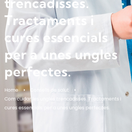
trencadisses.
Tractaments i
cures essencials
per a unes ungles
perfectes.
Home
Consells de salut
Com cuidar les ungles trencadisses. Tractaments i
cures essencials per a unes ungles perfectes.