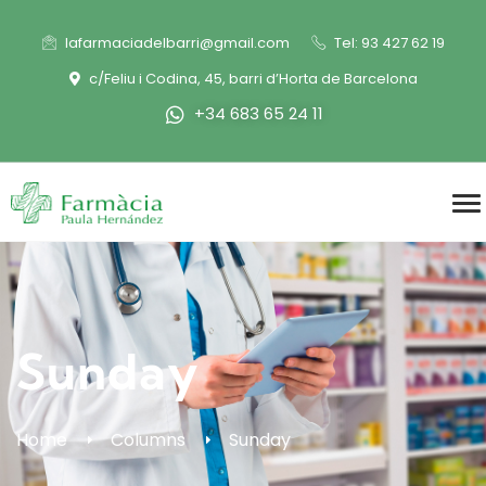
lafarmaciadelbarri@gmail.com
Tel: 93 427 62 19
c/Feliu i Codina, 45, barri d’Horta de Barcelona
+34 683 65 24 11
Sunday
Home
Columns
Sunday